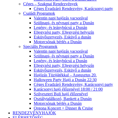
Céges – Szakmai Rendezvények
Céges Évadzáró Rendezvény, Karácsonyi party
Családi Programok
Valentin napi hajózás vacsorával
Szülinapi- és névnapi party a Dunán
Legény- és leánybúcsú a Dunán
Eljegyzési party, Eljegyzési helyszín
Esküvőszervezés, Esküvő a dunán
Motorcsónak bérlés a Dunán
Speciális Programok
Valentin napi hajózás vacsorával
Szülinapi- és névnapi party a Dunán
Legény- és leánybúcsú a Dunán
Eljegyzési party, Eljegyzési helyszín
Esküvőszervezés, Esküvő a dunán
Hajózás Tüzijátékkal – Augusztus 20.
Halloween Party Hajó a Dunán 22:30
Céges Évadzáró Rendezvény, Karácsonyi party
Karácsonyi hajó élőzenével 18:00 / 21:00
Szilveszteri Buli hajó élőzenével
Osztálytalálkozó, Bankett a Dunán
Motorcsónak bérlés a Dunán
Orgona Koncert + Dinner & Cruise
RENDEZVÉNYHAJÓK
ELÉRHETŐSÉG