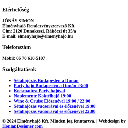
Elérhetőség
JÓNÁS SIMON
Élményhajó Rendezvényszervező Kft.
Cím:
2120 Dunakeszi, Rákóczi út 35/a
E-mail:
elmenyhajo@elmenyhajo.hu
Telefonszám
Mobil:
06 70 610-5107
Szolgáltatások
Sétahajózás Budapesten a Dunán
Party hajó Budapesten a Dunán 23:00
Kocsmatúra Party hajóval
Naplemente Koktélhajó 19:00
Wine & Cruise Élőzenével 19:00 / 22:00
Sétahajózás vacsorával és élőzenével 19:00
Sétahajózás vacsorával és élőzenével 22:00
© 2024 Élményhajó Kft. Minden jog fenntartva. | Webdesign by
HonlapDesigner.com