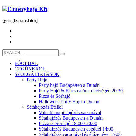
[google-translator]
FŐOLDAL
CÉGÜNKRŐL
SZOLGÁLTATÁSOK
Party Hajó
Party hajó Budapesten a Dunán
Party Hajó & Kocsmatúra a hétvégén 20:30
Pizza és Sörhajó
Halloween Party Hajó a Dunán
Sétahajózás Étellel
Valentin napi hajózás vacsorával
Sétahajózás Budapesten a Dunán
Pizza és Sörhajó 18:00 / 20:00
Sétahajózás Budapesten ebéddel 14:00
Sétahajózás vacsorával és élőzenével 19:00