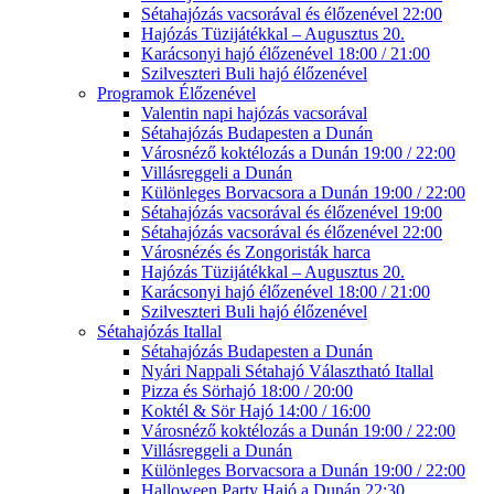
Sétahajózás vacsorával és élőzenével 22:00
Hajózás Tüzijátékkal – Augusztus 20.
Karácsonyi hajó élőzenével 18:00 / 21:00
Szilveszteri Buli hajó élőzenével
Programok Élőzenével
Valentin napi hajózás vacsorával
Sétahajózás Budapesten a Dunán
Városnéző koktélozás a Dunán 19:00 / 22:00
Villásreggeli a Dunán
Különleges Borvacsora a Dunán 19:00 / 22:00
Sétahajózás vacsorával és élőzenével 19:00
Sétahajózás vacsorával és élőzenével 22:00
Városnézés és Zongoristák harca
Hajózás Tüzijátékkal – Augusztus 20.
Karácsonyi hajó élőzenével 18:00 / 21:00
Szilveszteri Buli hajó élőzenével
Sétahajózás Itallal
Sétahajózás Budapesten a Dunán
Nyári Nappali Sétahajó Választható Itallal
Pizza és Sörhajó 18:00 / 20:00
Koktél & Sör Hajó 14:00 / 16:00
Városnéző koktélozás a Dunán 19:00 / 22:00
Villásreggeli a Dunán
Különleges Borvacsora a Dunán 19:00 / 22:00
Halloween Party Hajó a Dunán 22:30