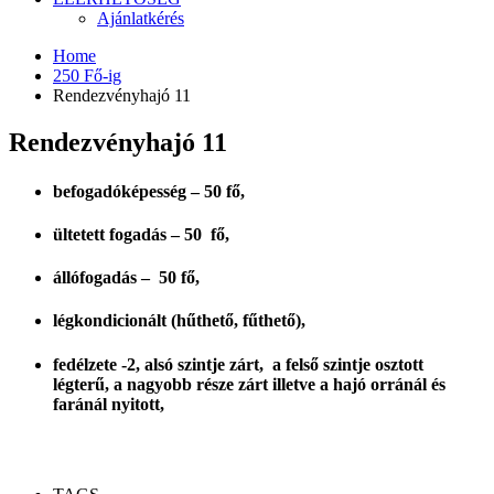
Ajánlatkérés
Home
250 Fő-ig
Rendezvényhajó 11
Rendezvényhajó 11
befogadóképesség – 50 fő,
ültetett fogadás – 50 fő,
állófogadás – 50 fő,
légkondicionált (hűthető, fűthető),
fedélzete -2, alsó szintje zárt, a felső szintje osztott
légterű, a nagyobb része zárt illetve a hajó orránál és
faránál nyitott,