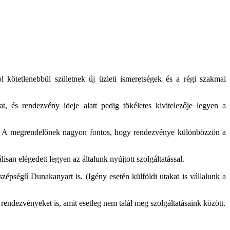
 kötetlenebbül születnek új üzleti ismeretségek és a régi szakmai
t, és rendezvény ideje alatt pedig tökéletes kivitelezője legyen a
le. A megrendelőnek nagyon fontos, hogy rendezvénye különbözzön a
n elégedett legyen az általunk nyújtott szolgáltatással.
épségű Dunakanyart is. (Igény esetén külföldi utakat is vállalunk a
rendezvényeket is, amit esetleg nem talál meg szolgáltatásaink között.