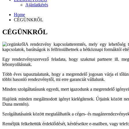
Ajánlatkérés
Home
CÉGÜNKRŐL
CÉGÜNKRŐL
A rendezvény kapcsolatteremtés, mely egy lehetőség t
kapcsolatok, barátságok is felfrissülhetnek a hétköznapi formáktól el
Egy rendezvényszervező feladata, hogy szakmai partnere ill. megbí
lebonyolításnak.
Több éves tapasztalatunk, hogy a megrendelő jogosan várja el től
többi hasonló rendezvénytől, mi erre garanciát vállalunk.
Minden szolgáltatásunk egyedi, mert igazodunk a megrendelő igényeih
Hajóink minden megálmodott igényt kielégítenek. Útjaink között nem
Duna mentén).
Szolgáltatásaink között megtalálhatók a céges- és magánrendezvények, 
Reméljük felkeltettük érdeklődését, kérdéseikre e-mailben, vagy tele