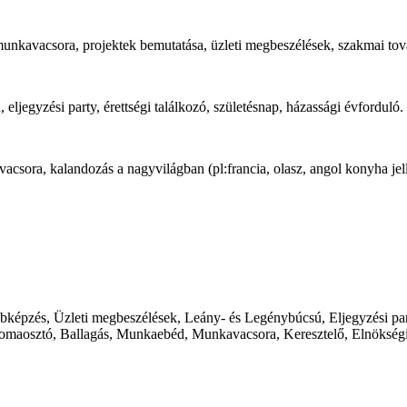
munkavacsora, projektek bemutatása, üzleti megbeszélések, szakmai tov
, eljegyzési party, érettségi találkozó, születésnap, házassági évforduló.
lvacsora, kalandozás a nagyvilágban (pl:francia, olasz, angol konyha jel
épzés, Üzleti megbeszélések, Leány- és Legénybúcsú, Eljegyzési part
lomaosztó, Ballagás, Munkaebéd, Munkavacsora, Keresztelő, Elnökségi 