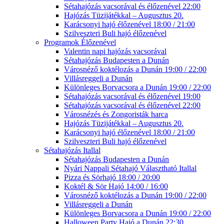
Sétahajózás vacsorával és élőzenével 22:00
Hajózás Tüzijátékkal – Augusztus 20.
Karácsonyi hajó élőzenével 18:00 / 21:00
Szilveszteri Buli hajó élőzenével
Programok Élőzenével
Valentin napi hajózás vacsorával
Sétahajózás Budapesten a Dunán
Városnéző koktélozás a Dunán 19:00 / 22:00
Villásreggeli a Dunán
Különleges Borvacsora a Dunán 19:00 / 22:00
Sétahajózás vacsorával és élőzenével 19:00
Sétahajózás vacsorával és élőzenével 22:00
Városnézés és Zongoristák harca
Hajózás Tüzijátékkal – Augusztus 20.
Karácsonyi hajó élőzenével 18:00 / 21:00
Szilveszteri Buli hajó élőzenével
Sétahajózás Itallal
Sétahajózás Budapesten a Dunán
Nyári Nappali Sétahajó Választható Itallal
Pizza és Sörhajó 18:00 / 20:00
Koktél & Sör Hajó 14:00 / 16:00
Városnéző koktélozás a Dunán 19:00 / 22:00
Villásreggeli a Dunán
Különleges Borvacsora a Dunán 19:00 / 22:00
Halloween Party Hajó a Dunán 22:30