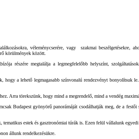
alálkozásokra, véleménycserére, vagy szakmai beszélgetésekre, ahol
térő körülmények között.
zója részére megtalálja a legmegfelelőbb helyszínt, szolgáltatásoka
ünk, hogy a lehető legmagasabb színvonalú rendezvényt bonyolítsuk 
ez. Arra törekszünk, hogy mind a megrendelő, mind a vendég maximálisa
csak Budapest gyönyörű panorámáját csodálhatják meg, de a festői sz
tematikus estek és gasztronómiai túrák is. Ezen felül vállalunk egyedi 
fonon állunk rendelkezésükre.