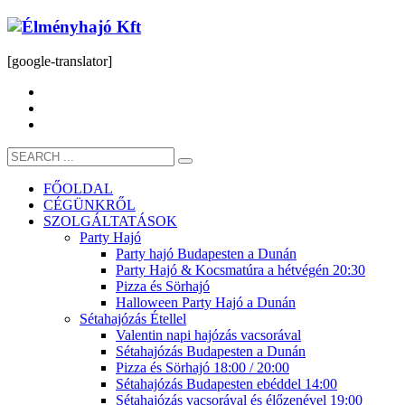
[google-translator]
FŐOLDAL
CÉGÜNKRŐL
SZOLGÁLTATÁSOK
Party Hajó
Party hajó Budapesten a Dunán
Party Hajó & Kocsmatúra a hétvégén 20:30
Pizza és Sörhajó
Halloween Party Hajó a Dunán
Sétahajózás Étellel
Valentin napi hajózás vacsorával
Sétahajózás Budapesten a Dunán
Pizza és Sörhajó 18:00 / 20:00
Sétahajózás Budapesten ebéddel 14:00
Sétahajózás vacsorával és élőzenével 19:00