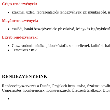
Céges rendezvények:
szakmai, üzleti, reprezentációs rendezvények: pl: munkaebéd, 
Magánrendezvények:
családi, baráti összejövetelek: pl: esküvő, leány- és legénybúcsú
Egyéb rendezvények:
Gasztronómiai túrák:- pl:borkóstolás sommelierrel, kulináris ha
Tematikus estek
RENDEZVÉNYEINK
Rendezvényszervezés a Dunán, Projektek bemutatása, Szakmai továbbk
Csapatépítés, Konferenciák, Kongresszusok, Érettségi találkozó, Dip