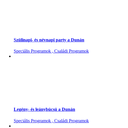
Szülinapi- és névnapi party a Dunán
Speciális Programok , Családi Programok
Legény- és leánybúcsú a Dunán
Speciális Programok , Családi Programok