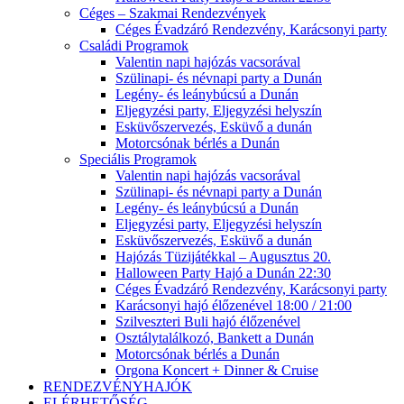
Céges – Szakmai Rendezvények
Céges Évadzáró Rendezvény, Karácsonyi party
Családi Programok
Valentin napi hajózás vacsorával
Szülinapi- és névnapi party a Dunán
Legény- és leánybúcsú a Dunán
Eljegyzési party, Eljegyzési helyszín
Esküvőszervezés, Esküvő a dunán
Motorcsónak bérlés a Dunán
Speciális Programok
Valentin napi hajózás vacsorával
Szülinapi- és névnapi party a Dunán
Legény- és leánybúcsú a Dunán
Eljegyzési party, Eljegyzési helyszín
Esküvőszervezés, Esküvő a dunán
Hajózás Tüzijátékkal – Augusztus 20.
Halloween Party Hajó a Dunán 22:30
Céges Évadzáró Rendezvény, Karácsonyi party
Karácsonyi hajó élőzenével 18:00 / 21:00
Szilveszteri Buli hajó élőzenével
Osztálytalálkozó, Bankett a Dunán
Motorcsónak bérlés a Dunán
Orgona Koncert + Dinner & Cruise
RENDEZVÉNYHAJÓK
ELÉRHETŐSÉG