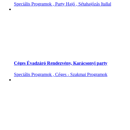
Speciális Programok , Party Hajó , Sétahajózás Itallal
Céges Évadzáró Rendezvény, Karácsonyi party
Speciális Programok , Céges - Szakmai Programok