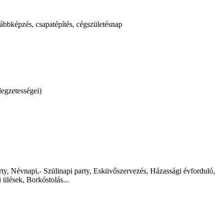
ábbképzés, csapatépítés, cégszületésnap
legzetességei)
y, Névnapi,- Szülinapi party, Esküvőszervezés, Házassági évforduló,
ülések, Borkóstolás...