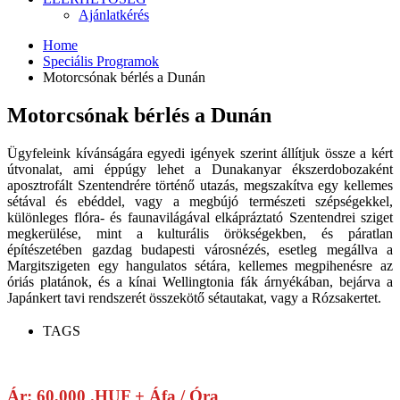
Ajánlatkérés
Home
Speciális Programok
Motorcsónak bérlés a Dunán
Motorcsónak bérlés a Dunán
Ügyfeleink kívánságára egyedi igények szerint állítjuk össze a kért
útvonalat, ami éppúgy lehet a Dunakanyar ékszerdobozaként
aposztrofált Szentendrére történő utazás, megszakítva egy kellemes
sétával és ebéddel, vagy a megbújó természeti szépségekkel,
különleges flóra- és faunavilágával elkápráztató Szentendrei sziget
megkerülése, mint a kulturális örökségekben, és páratlan
építészetében gazdag budapesti városnézés, esetleg megállva a
Margitszigeten egy hangulatos sétára, kellemes megpihenésre az
óriás platánok, és a kínai Wellingtonia fák árnyékában, bejárva a
Japánkert tavi rendszerét összekötő sétautakat, vagy a Rózsakertet.
TAGS
Ár: 60,000 .HUF + Áfa / Óra