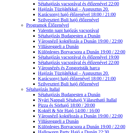
Sétahajózás vacsorával és élőzenével 22:00
Hajózás Tüzijátékkal – Augusztus 20.
Karácsonyi hajó élőzenével 18:00 / 21:00
Szilveszteri Buli hajó élőzenével
Programok Élőzenével
Valentin napi hajózás vacsorával
Sétahajózás Budapesten a Dunán
Városnéző koktélozás a Dunán 19:00 / 22:00
Villásreggeli a Dunán
Különleges Borvacsora a Dunán 19:00 / 22:00
Sétahajózás vacsorával és élőzenével 19:00
Sétahajózás vacsorával és élőzenével 22:00
Városnézés és Zongoristák harca
Hajózás Tüzijátékkal – Augusztus 20.
Karácsonyi hajó élőzenével 18:00 / 21:00
Szilveszteri Buli hajó élőzenével
Sétahajózás Itallal
Sétahajózás Budapesten a Dunán
Nyári Nappali Sétahajó Választható Itallal
Pizza és Sörhajó 18:00 / 20:00
Koktél & Sör Hajó 14:00 / 16:00
Városnéző koktélozás a Dunán 19:00 / 22:00
Villásreggeli a Dunán
Különleges Borvacsora a Dunán 19:00 / 22:00
Halloween Party Hajó a Dunán 22:30