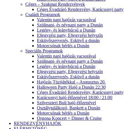
Céges – Szakmai Rendezvények
Céges Évadzáró Rendezvény, Karácsonyi party
Családi Programok
Valentin napi hajózás vacsorával
Szülinapi- és névnapi party a Dunán
Legény- és leánybúcsú a Dunán
Eljegyzési party, Eljegyzési helyszín
Esküvőszervezés, Esküvő a dunán
Motorcsónak bérlés a Dunán
Speciális Programok
Valentin napi hajózás vacsorával
Szülinapi- és névnapi party a Dunán
Legény- és leánybúcsú a Dunán
Eljegyzési party, Eljegyzési helyszín
Esküvőszervezés, Esküvő a dunán
Hajózás Tüzijátékkal – Augusztus 20.
Halloween Party Hajó a Dunán 22:30
Céges Évadzáró Rendezvény, Karácsonyi party
Karácsonyi hajó élőzenével 18:00 / 21:00
Szilveszteri Buli hajó élőzenével
Osztálytalálkozó, Bankett a Dunán
Motorcsónak bérlés a Dunán
Orgona Koncert + Dinner & Cruise
RENDEZVÉNYHAJÓK
ELÉRHETŐSÉG