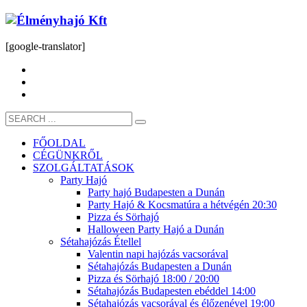
[google-translator]
FŐOLDAL
CÉGÜNKRŐL
SZOLGÁLTATÁSOK
Party Hajó
Party hajó Budapesten a Dunán
Party Hajó & Kocsmatúra a hétvégén 20:30
Pizza és Sörhajó
Halloween Party Hajó a Dunán
Sétahajózás Étellel
Valentin napi hajózás vacsorával
Sétahajózás Budapesten a Dunán
Pizza és Sörhajó 18:00 / 20:00
Sétahajózás Budapesten ebéddel 14:00
Sétahajózás vacsorával és élőzenével 19:00