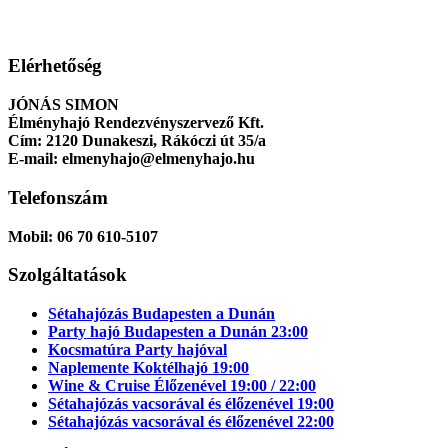
Elérhetőség
JÓNÁS SIMON
Élményhajó Rendezvényszervező Kft.
Cím:
2120 Dunakeszi, Rákóczi út 35/a
E-mail:
elmenyhajo@elmenyhajo.hu
Telefonszám
Mobil:
06 70 610-5107
Szolgáltatások
Sétahajózás Budapesten a Dunán
Party hajó Budapesten a Dunán 23:00
Kocsmatúra Party hajóval
Naplemente Koktélhajó 19:00
Wine & Cruise Élőzenével 19:00 / 22:00
Sétahajózás vacsorával és élőzenével 19:00
Sétahajózás vacsorával és élőzenével 22:00