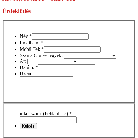
Érdeklődés
Név
*
Email cím
*
Mobil Tel:
*
Száma Cruise Jegyek:
Ár:
Datúm:
*
Üzenet
ír két szám: (Például: 12)
*