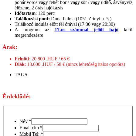
pohár vörös vagy fehér bor / vagy sör / vagy üdítő, ásványvíz,
élőzene, 2 órás hajókázás
Időtartam
: 120 perc
Találkozási pont:
Duna Palota (1051 Zrínyi u. 5.)
Találkozó indulás előtt fél órával (17:30 vagy 20:30)
A program az
17-os számmal jelölt hajó
kerül
megrendezésre
Árak:
Felnőtt
: 20.800 .HUF / 65 €
Diák
: 18.600 .HUF / 58 € (nincs lehetőség italos opcióra)
TAGS
Érdeklődés
Név
*
Email cím
*
Mobil Tel:
*