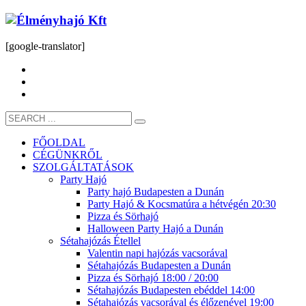
[google-translator]
FŐOLDAL
CÉGÜNKRŐL
SZOLGÁLTATÁSOK
Party Hajó
Party hajó Budapesten a Dunán
Party Hajó & Kocsmatúra a hétvégén 20:30
Pizza és Sörhajó
Halloween Party Hajó a Dunán
Sétahajózás Étellel
Valentin napi hajózás vacsorával
Sétahajózás Budapesten a Dunán
Pizza és Sörhajó 18:00 / 20:00
Sétahajózás Budapesten ebéddel 14:00
Sétahajózás vacsorával és élőzenével 19:00