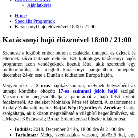
Ajánlatkérés
Home
Speciális Programok
Karácsonyi hajó élőzenével 18:00 / 21:00
Karácsonyi hajó élőzenével 18:00 / 21:00
Szenteste a legtöbb ember otthon a családdal ünnepel, az üzletek és
éttermek zárva tartanak délután. Ezt különleges karácsonyi hajós
programot azon vendégeknek hoztuk létre, akik szeretnék egy
multikulturális, de meghitt karácsonyi hangulatban ünnepelni
december 24-én este a Dunán a feldíszített Európa hajón.
Vegyen részt a
2 órás
hajókázásunkon, melynek helyszínéül az
ünnepi köntösbe öltözött
17-os számmal jelölt hajó
szolgál.
Vacsora után megcsodálhatja a panorámát a hajó felső nyitott
fedélzetéről. Az ételeket Molnárka Péter séf készíti. A szalonzenét a
Kodály Zoltán-díj nyertes
Rajkó Népi Együttes és
Zenekar
3 tagja
szolgáltatja, akik között megtalálható a világhírű hegedűművész, aki
a Magyar Köztársaság Bronz Érdemkereszt büszke tulajdonosa.
Indulás:
2018. December 24-én, 18:00 óra és 21:00 óra
Tartalmaz:
Meleg svédasztalos vacsora, üdvözlő ital, egy