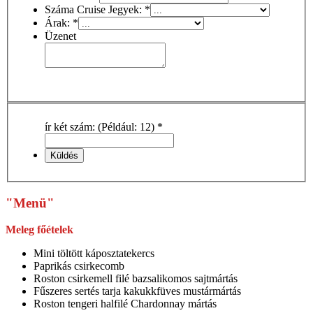
Száma Cruise Jegyek:
*
Árak:
*
Üzenet
ír két szám: (Például: 12)
*
"Menü"
Meleg főételek
Mini töltött káposztatekercs
Paprikás csirkecomb
Roston csirkemell filé bazsalikomos sajtmártás
Fűszeres sertés tarja kakukkfüves mustármártás
Roston tengeri halfilé Chardonnay mártás