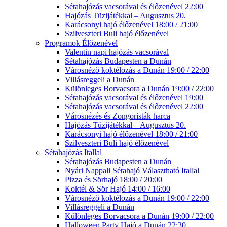
Sétahajózás vacsorával és élőzenével 22:00
Hajózás Tüzijátékkal – Augusztus 20.
Karácsonyi hajó élőzenével 18:00 / 21:00
Szilveszteri Buli hajó élőzenével
Programok Élőzenével
Valentin napi hajózás vacsorával
Sétahajózás Budapesten a Dunán
Városnéző koktélozás a Dunán 19:00 / 22:00
Villásreggeli a Dunán
Különleges Borvacsora a Dunán 19:00 / 22:00
Sétahajózás vacsorával és élőzenével 19:00
Sétahajózás vacsorával és élőzenével 22:00
Városnézés és Zongoristák harca
Hajózás Tüzijátékkal – Augusztus 20.
Karácsonyi hajó élőzenével 18:00 / 21:00
Szilveszteri Buli hajó élőzenével
Sétahajózás Itallal
Sétahajózás Budapesten a Dunán
Nyári Nappali Sétahajó Választható Itallal
Pizza és Sörhajó 18:00 / 20:00
Koktél & Sör Hajó 14:00 / 16:00
Városnéző koktélozás a Dunán 19:00 / 22:00
Villásreggeli a Dunán
Különleges Borvacsora a Dunán 19:00 / 22:00
Halloween Party Hajó a Dunán 22:30