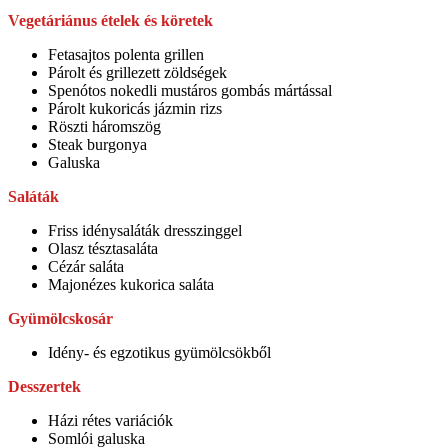
Vegetáriánus ételek és köretek
Fetasajtos polenta grillen
Párolt és grillezett zöldségek
Spenótos nokedli mustáros gombás mártással
Párolt kukoricás jázmin rizs
Röszti háromszög
Steak burgonya
Galuska
Saláták
Friss idénysaláták dresszinggel
Olasz tésztasaláta
Cézár saláta
Majonézes kukorica saláta
Gyümölcskosár
Idény- és egzotikus gyümölcsökből
Desszertek
Házi rétes variációk
Somlói galuska