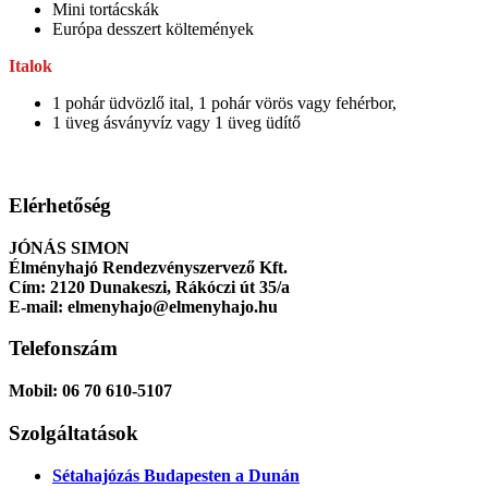
Mini tortácskák
Európa desszert költemények
Italok
1 pohár üdvözlő ital, 1 pohár vörös vagy fehérbor,
1 üveg ásványvíz vagy 1 üveg üdítő
Elérhetőség
JÓNÁS SIMON
Élményhajó Rendezvényszervező Kft.
Cím:
2120 Dunakeszi, Rákóczi út 35/a
E-mail:
elmenyhajo@elmenyhajo.hu
Telefonszám
Mobil:
06 70 610-5107
Szolgáltatások
Sétahajózás Budapesten a Dunán