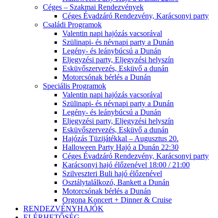
Céges – Szakmai Rendezvények
Céges Évadzáró Rendezvény, Karácsonyi party
Családi Programok
Valentin napi hajózás vacsorával
Szülinapi- és névnapi party a Dunán
Legény- és leánybúcsú a Dunán
Eljegyzési party, Eljegyzési helyszín
Esküvőszervezés, Esküvő a dunán
Motorcsónak bérlés a Dunán
Speciális Programok
Valentin napi hajózás vacsorával
Szülinapi- és névnapi party a Dunán
Legény- és leánybúcsú a Dunán
Eljegyzési party, Eljegyzési helyszín
Esküvőszervezés, Esküvő a dunán
Hajózás Tüzijátékkal – Augusztus 20.
Halloween Party Hajó a Dunán 22:30
Céges Évadzáró Rendezvény, Karácsonyi party
Karácsonyi hajó élőzenével 18:00 / 21:00
Szilveszteri Buli hajó élőzenével
Osztálytalálkozó, Bankett a Dunán
Motorcsónak bérlés a Dunán
Orgona Koncert + Dinner & Cruise
RENDEZVÉNYHAJÓK
ELÉRHETŐSÉG