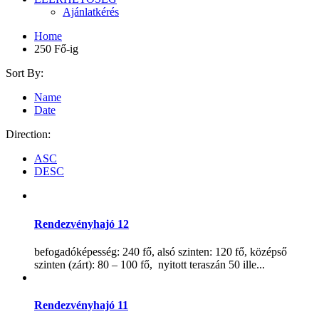
Ajánlatkérés
Home
250 Fő-ig
Sort By:
Name
Date
Direction:
ASC
DESC
Rendezvényhajó 12
befogadóképesség: 240 fő, alsó szinten: 120 fő, középső
szinten (zárt): 80 – 100 fő, nyitott teraszán 50 ille...
Rendezvényhajó 11