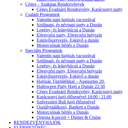
Céges – Szakmai Rendezvények
Céges Évadzáró Rendezvény, Karácsonyi party
Családi Programok
Valentin napi hajózás vacsorával
Szülinapi- és névnapi party a Dunán
Legény- és leánybúcsú a Dunán
Eljegyzési party, Eljegyzési helyszín
Esküvőszervezés, Esküvő a dunán
Motorcsónak bérlés a Dunán
Speciális Programok
Valentin napi hajózás vacsorával
Szülinapi- és névnapi party a Dunán
Legény- és leánybúcsú a Dunán
Eljegyzési party, Eljegyzési helyszín
Esküvőszervezés, Esküvő a dunán
Hajózás Tüzijátékkal – Augusztus 20.
Halloween Party Hajó a Dunán 22:30
Céges Évadzáró Rendezvény, Karácsonyi party
Karácsonyi hajó élőzenével 18:00 / 21:00
Szilveszteri Buli hajó élőzenével
Osztálytalálkozó, Bankett a Dunán
Motorcsónak bérlés a Dunán
Orgona Koncert + Dinner & Cruise
RENDEZVÉNYHAJÓK
ELÉRHETŐSÉG