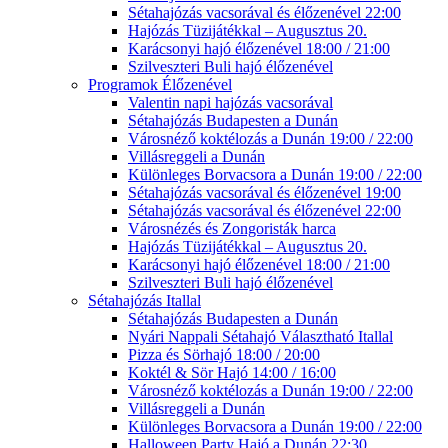
Sétahajózás vacsorával és élőzenével 22:00
Hajózás Tüzijátékkal – Augusztus 20.
Karácsonyi hajó élőzenével 18:00 / 21:00
Szilveszteri Buli hajó élőzenével
Programok Élőzenével
Valentin napi hajózás vacsorával
Sétahajózás Budapesten a Dunán
Városnéző koktélozás a Dunán 19:00 / 22:00
Villásreggeli a Dunán
Különleges Borvacsora a Dunán 19:00 / 22:00
Sétahajózás vacsorával és élőzenével 19:00
Sétahajózás vacsorával és élőzenével 22:00
Városnézés és Zongoristák harca
Hajózás Tüzijátékkal – Augusztus 20.
Karácsonyi hajó élőzenével 18:00 / 21:00
Szilveszteri Buli hajó élőzenével
Sétahajózás Itallal
Sétahajózás Budapesten a Dunán
Nyári Nappali Sétahajó Választható Itallal
Pizza és Sörhajó 18:00 / 20:00
Koktél & Sör Hajó 14:00 / 16:00
Városnéző koktélozás a Dunán 19:00 / 22:00
Villásreggeli a Dunán
Különleges Borvacsora a Dunán 19:00 / 22:00
Halloween Party Hajó a Dunán 22:30