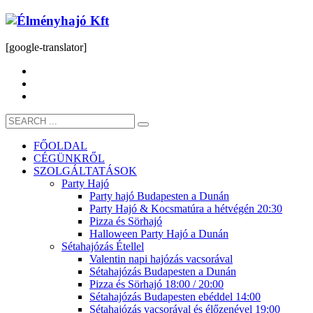
[google-translator]
FŐOLDAL
CÉGÜNKRŐL
SZOLGÁLTATÁSOK
Party Hajó
Party hajó Budapesten a Dunán
Party Hajó & Kocsmatúra a hétvégén 20:30
Pizza és Sörhajó
Halloween Party Hajó a Dunán
Sétahajózás Étellel
Valentin napi hajózás vacsorával
Sétahajózás Budapesten a Dunán
Pizza és Sörhajó 18:00 / 20:00
Sétahajózás Budapesten ebéddel 14:00
Sétahajózás vacsorával és élőzenével 19:00