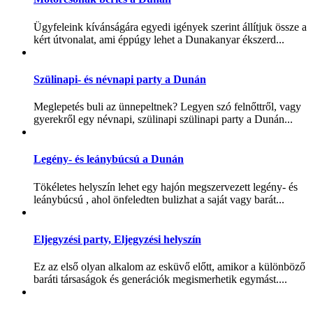
Ügyfeleink kívánságára egyedi igények szerint állítjuk össze a
kért útvonalat, ami éppúgy lehet a Dunakanyar ékszerd...
Szülinapi- és névnapi party a Dunán
Meglepetés buli az ünnepeltnek? Legyen szó felnőttről, vagy
gyerekről egy névnapi, szülinapi szülinapi party a Dunán...
Legény- és leánybúcsú a Dunán
Tökéletes helyszín lehet egy hajón megszervezett legény- és
leánybúcsú , ahol önfeledten bulizhat a saját vagy barát...
Eljegyzési party, Eljegyzési helyszín
Ez az első olyan alkalom az esküvő előtt, amikor a különböző
baráti társaságok és generációk megismerhetik egymást....