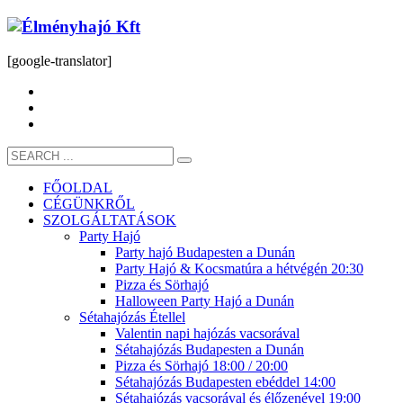
[google-translator]
FŐOLDAL
CÉGÜNKRŐL
SZOLGÁLTATÁSOK
Party Hajó
Party hajó Budapesten a Dunán
Party Hajó & Kocsmatúra a hétvégén 20:30
Pizza és Sörhajó
Halloween Party Hajó a Dunán
Sétahajózás Étellel
Valentin napi hajózás vacsorával
Sétahajózás Budapesten a Dunán
Pizza és Sörhajó 18:00 / 20:00
Sétahajózás Budapesten ebéddel 14:00
Sétahajózás vacsorával és élőzenével 19:00