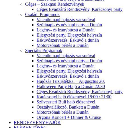
Céges – Szakmai Rendezvények
Céges Évadzáró Rendezvény, Karácsonyi party
Családi Programok
Valentin napi hajózás vacsorával
Szülinapi- és névnapi party a Dunán
Legény- és leánybúcsú a Dunán
Eljegyzési party, Eljegyzési helyszín
Esküvőszervezés, Esküvő a dunán
Motorcsónak bérlés a Dunán
Speciális Programok
Valentin napi hajózás vacsorával
Szülinapi- és névnapi party a Dunán
Legény- és leánybúcsú a Dunán
Eljegyzési party, Eljegyzési helyszín
Esküvőszervezés, Esküvő a dunán
Hajózás Tüzijátékkal – Augusztus 20.
Halloween Party Hajó a Dunán 22:30
Céges Évadzáró Rendezvény, Karácsonyi party
Karácsonyi hajó élőzenével 18:00 / 21:00
Szilveszteri Buli hajó élőzenével
Osztálytalálkozó, Bankett a Dunán
Motorcsónak bérlés a Dunán
Orgona Koncert + Dinner & Cruise
RENDEZVÉNYHAJÓK
ELÉRHETŐSÉG