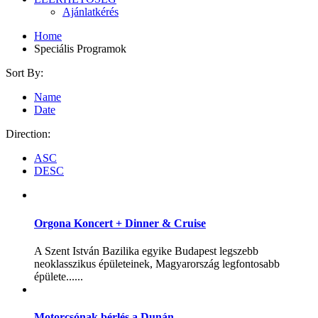
Ajánlatkérés
Home
Speciális Programok
Sort By:
Name
Date
Direction:
ASC
DESC
Orgona Koncert + Dinner & Cruise
A Szent István Bazilika egyike Budapest legszebb
neoklasszikus épületeinek, Magyarország legfontosabb
épülete......
Motorcsónak bérlés a Dunán