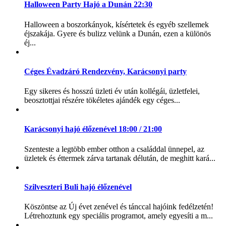
Halloween Party Hajó a Dunán 22:30
Halloween a boszorkányok, kísértetek és egyéb szellemek
éjszakája. Gyere és bulizz velünk a Dunán, ezen a különös
éj...
Céges Évadzáró Rendezvény, Karácsonyi party
Egy sikeres és hosszú üzleti év után kollégái, üzletfelei,
beosztottjai részére tökéletes ajándék egy céges...
Karácsonyi hajó élőzenével 18:00 / 21:00
Szenteste a legtöbb ember otthon a családdal ünnepel, az
üzletek és éttermek zárva tartanak délután, de meghitt kará...
Szilveszteri Buli hajó élőzenével
Köszöntse az Új évet zenével és tánccal hajóink fedélzetén!
Létrehoztunk egy speciális programot, amely egyesíti a m...