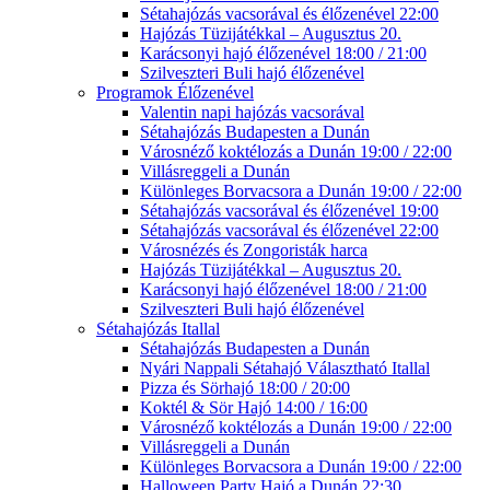
Sétahajózás vacsorával és élőzenével 22:00
Hajózás Tüzijátékkal – Augusztus 20.
Karácsonyi hajó élőzenével 18:00 / 21:00
Szilveszteri Buli hajó élőzenével
Programok Élőzenével
Valentin napi hajózás vacsorával
Sétahajózás Budapesten a Dunán
Városnéző koktélozás a Dunán 19:00 / 22:00
Villásreggeli a Dunán
Különleges Borvacsora a Dunán 19:00 / 22:00
Sétahajózás vacsorával és élőzenével 19:00
Sétahajózás vacsorával és élőzenével 22:00
Városnézés és Zongoristák harca
Hajózás Tüzijátékkal – Augusztus 20.
Karácsonyi hajó élőzenével 18:00 / 21:00
Szilveszteri Buli hajó élőzenével
Sétahajózás Itallal
Sétahajózás Budapesten a Dunán
Nyári Nappali Sétahajó Választható Itallal
Pizza és Sörhajó 18:00 / 20:00
Koktél & Sör Hajó 14:00 / 16:00
Városnéző koktélozás a Dunán 19:00 / 22:00
Villásreggeli a Dunán
Különleges Borvacsora a Dunán 19:00 / 22:00
Halloween Party Hajó a Dunán 22:30