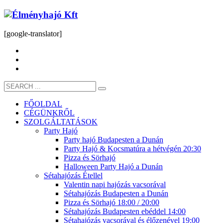
[google-translator]
FŐOLDAL
CÉGÜNKRŐL
SZOLGÁLTATÁSOK
Party Hajó
Party hajó Budapesten a Dunán
Party Hajó & Kocsmatúra a hétvégén 20:30
Pizza és Sörhajó
Halloween Party Hajó a Dunán
Sétahajózás Étellel
Valentin napi hajózás vacsorával
Sétahajózás Budapesten a Dunán
Pizza és Sörhajó 18:00 / 20:00
Sétahajózás Budapesten ebéddel 14:00
Sétahajózás vacsorával és élőzenével 19:00