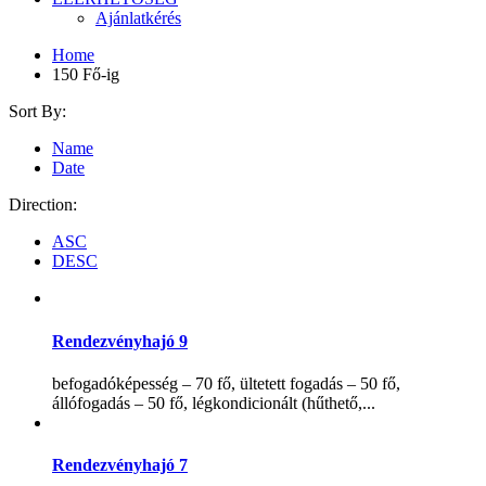
Ajánlatkérés
Home
150 Fő-ig
Sort By:
Name
Date
Direction:
ASC
DESC
Rendezvényhajó 9
befogadóképesség – 70 fő, ültetett fogadás – 50 fő,
állófogadás – 50 fő, légkondicionált (hűthető,...
Rendezvényhajó 7