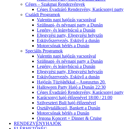
Céges – Szakmai Rendezvények
Céges Évadzáró Rendezvény, Karácsonyi party
Családi Programok
Valentin napi hajózás vacsorával
Szülinapi- és névnapi party a Dunán
Legény- és leánybúcsú a Dunán
Eljegyzési party, Eljegyzési helyszín
Esküvőszervezés, Esküvő a dunán
Motorcsónak bérlés a Dunán
Speciális Programok
Valentin napi hajózás vacsorával
Szülinapi- és névnapi party a Dunán
Legény- és leánybúcsú a Dunán
Eljegyzési party, Eljegyzési helyszín
Esküvőszervezés, Esküvő a dunán
Hajózás Tüzijátékkal – Augusztus 20.
Halloween Party Hajó a Dunán 22:30
Céges Évadzáró Rendezvény, Karácsonyi party
Karácsonyi hajó élőzenével 18:00 / 21:00
Szilveszteri Buli hajó élőzenével
Osztálytalálkozó, Bankett a Dunán
Motorcsónak bérlés a Dunán
Orgona Koncert + Dinner & Cruise
RENDEZVÉNYHAJÓK
ELÉRHETŐSÉG