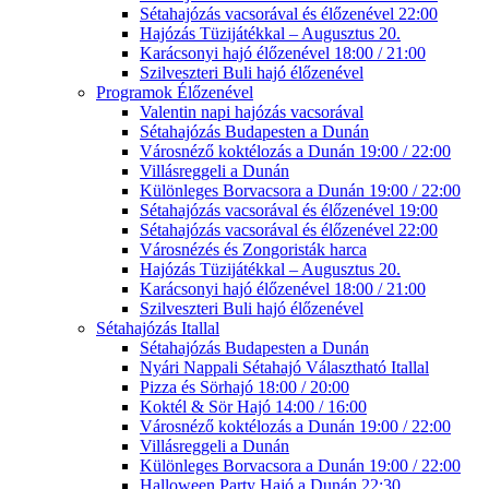
Sétahajózás vacsorával és élőzenével 22:00
Hajózás Tüzijátékkal – Augusztus 20.
Karácsonyi hajó élőzenével 18:00 / 21:00
Szilveszteri Buli hajó élőzenével
Programok Élőzenével
Valentin napi hajózás vacsorával
Sétahajózás Budapesten a Dunán
Városnéző koktélozás a Dunán 19:00 / 22:00
Villásreggeli a Dunán
Különleges Borvacsora a Dunán 19:00 / 22:00
Sétahajózás vacsorával és élőzenével 19:00
Sétahajózás vacsorával és élőzenével 22:00
Városnézés és Zongoristák harca
Hajózás Tüzijátékkal – Augusztus 20.
Karácsonyi hajó élőzenével 18:00 / 21:00
Szilveszteri Buli hajó élőzenével
Sétahajózás Itallal
Sétahajózás Budapesten a Dunán
Nyári Nappali Sétahajó Választható Itallal
Pizza és Sörhajó 18:00 / 20:00
Koktél & Sör Hajó 14:00 / 16:00
Városnéző koktélozás a Dunán 19:00 / 22:00
Villásreggeli a Dunán
Különleges Borvacsora a Dunán 19:00 / 22:00
Halloween Party Hajó a Dunán 22:30